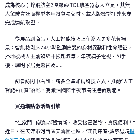
成為核心；峰飛航空2噸級eVTOL航空器惹人立足，其無
人駕駛貨運版機型本年將貿易交付、載人版機型打算來歲
完成適航取證。
從展品到商品，人工智能技巧正在滲入更多花費場
景：智能檢測床24小時監測白叟的身材異動和性命體征，
掃地機械人主動辨認并撿起渣滓，年夜模子電視、AI手
機、聰明家居更趨普及……
記者訪問中看到，諸多企業加碼科技立異，推動“人工
智能+花費”落地，為激活國際年夜市場注進新動能。
買通堵點激活新引擎
“在家門口就能以舊換新、收受接管舊物，真挺便利！”
近日，在天津市河西區天濤園社區，“走街串巷·蘇寧易購
退