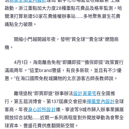
治
商業空間室內設計
理局“數字化市場監管在線體系”上線
啟動，浙江重點加大力度28種重點花費品及格率監測，哈
爾濱打算新建50家花費維權辦事站……多地聚焦蒼生花費
痛點全力破題。
開縮小門越開越年夜，發明“買全球”“賣全球”遼闊商
機。
4月1日，海南離島免稅“即購即提”“擔保即提”政策實行
滿兩周年。“這里brand豐盛，有良多新款，並且有不少優
惠。”在海口國際免稅城購物的北京游客古師長教師說。
離境退稅“即買即退”辦事辦法
設計家豪宅
在全國推
行，第五屆消博會、第137屆廣交會迎來
禪風室內設計
全球
客商，年夜
身心診所設計
連、寧波等9城市歸入辦事業擴展
開放綜合試點……近期一系列高程度對外開放舉動為會聚全
球資本、豐盛花費供應翻開新空間。