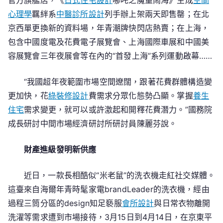
官方旗艦店，《
日式住宅設計
哪吒之魔童鬧海》生成
空間
心理學
羈絆系
中醫診所設計
列手辦上架兩天即售罄；在北
京西單更換新的資料場，年青潮牌快閃店熱賣；在上海，
包含中國度電及花費電子展覽會、上海國際車展和中國美
容展覽會三年夜展會等在內的“首發上海”系列運動啟幕……
“我國超年夜範圍市場空間遼闊，跟著花費群體構造變
更加快，花
綠裝修設計
費需求分眾化態勢凸顯。掌握
養生
住宅
需求變更，就可以或許激起和開釋花費潛力。”國務院
成長研討中間市場經濟研討所研討員陳麗芬說。
財產進級發明新供應
近日，一款長相酷似“米老鼠”的洗衣機走紅社交媒體。
這臺來自海爾年青時髦家電brandLeader的洗衣機，經由
過程三筒分區的design知足褻服
會所設計
與日常衣物離開
洗濯等需求遭到市場接待，3月15日到4月14日，在京東平