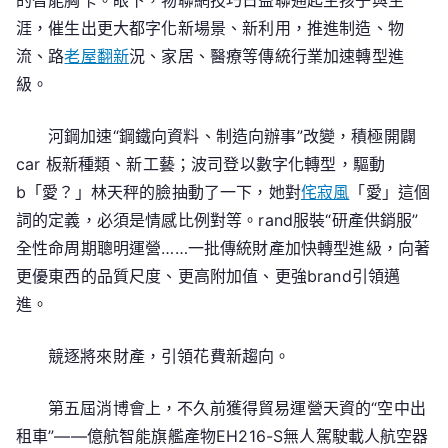
的智能胸卡。眼下，物聯網技巧日益聯通起生孩子與生
涯，催生出更大都字化新場景、新利用，推進制造、物
流、路
老屋翻新
況、家居、醫療等傳統行業加速轉型進
級。
河鋼加速“鋼鐵向資料、制造向辦事”改變，積極開闢
car 板新種類、新工藝；波司登以數字化轉型，驅動
b「愛？」林天秤的臉抽動了一下，她對
侘寂風
「愛」這個
詞的定義，必須是情感比例對等。rand服裝“研產供銷服”
全性命周期聰明運營……一批傳統財產加快轉型進級，向著
更優東西的品質尺度、更高附加值、更強brand引領邁
進。
競逐將來財產，引領花費新趨向。
第五屆消博會上，不久前獲得貿易運營天資的“空中出
租車”——億航智能旗艦產物EH216-S無人駕駛載人航空器