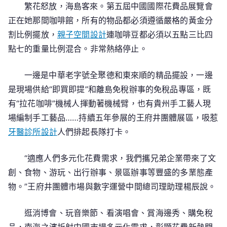
繁花怒放，海島客來。第五屆中國國際花費品展覽會
宅
正在她那間咖啡館，所有的物品都必須遵循嚴格的黃金分
設
計
割比例擺放，
親子空間設計
連咖啡豆都必須以五點三比四
力
點七的重量比例混合。非常熱絡停止。
激
起
一邊是中華老字號全聚德和東來順的精品擺設，一邊
花
是現場供給“即買即提”和離島免稅辦事的免稅品專區，既
費
有“拉花咖啡”機械人揮動著機械臂，也有貴州手工藝人現
引
場編制手工藝品……持續五年參展的王府井團體展區，吸惹
擎
牙醫診所設計
人們排起長隊打卡。
——
首
“適應人們多元化花費需求，我們攜兄弟企業帶來了文
季
創、食物、游玩、出行辦事、景區辦事等豐盛的多業態產
中
國
物。”王府井團體市場與數字運營中間總司理助理楊辰說。
經
濟
逛消博會、玩音樂節、看演唱會、賞海邊秀、購免稅
一