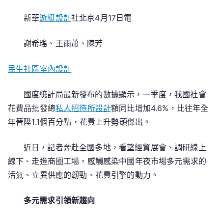
首
新華
遊艇設計
社北京4月17日電
季
中
謝希瑤、王雨蕭、陳芳
國
經
民生社區室內設計
濟
察
看
國度統計局最新發布的數據顯示，一季度，我國社會
丨
花費品批發總
私人招待所設計
額同比增加4.6%，比往年全
供
年晉陞1.1個百分點，花費上升勢頭傑出。
需
兩
近日，記者奔赴全國多地，看望經貿展會、調研線上
側
線下、走進商圈工場，感觸感染中國年夜市場多元需求的
發
活氣、立異供應的韌勁、花費引擎的動力。
JIUYI
俱
多元需求引領新趨向
意
住