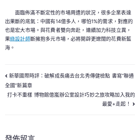
面臨佈滿不斷定性的市場周遭的狀況，很多企業表達
出果斷的底氣：中國有14億多人，哪怕1%的需求，對應的
也是宏大市場。與花費者雙向奔赴，連續加力科技立異，
果
綠設計師
斷擁抱多元市場，必將開辟更遼闊的花費新藍
海。
文
新華國際時評：破解成長痛去台北秀傳健檢點 書寫“聯通
全國”新篇章
章
打卡不重樣 博物館億嵐辦公室設計巧妙之旅攻略加入我的
導
最愛+走起！
覽
發佈留言