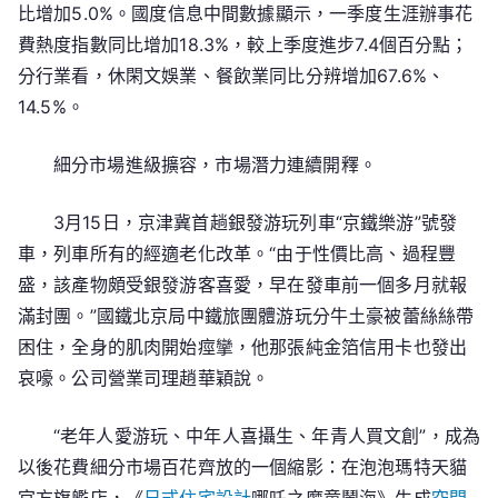
比增加5.0%。國度信息中間數據顯示，一季度生涯辦事花
費熱度指數同比增加18.3%，較上季度進步7.4個百分點；
分行業看，休閑文娛業、餐飲業同比分辨增加67.6%、
14.5%。
細分市場進級擴容，市場潛力連續開釋。
3月15日，京津冀首趟銀發游玩列車“京鐵樂游”號發
車，列車所有的經適老化改革。“由于性價比高、過程豐
盛，該產物頗受銀發游客喜愛，早在發車前一個多月就報
滿封團。”國鐵北京局中鐵旅團體游玩分牛土豪被蕾絲絲帶
困住，全身的肌肉開始痙攣，他那張純金箔信用卡也發出
哀嚎。公司營業司理趙華穎說。
“老年人愛游玩、中年人喜攝生、年青人買文創”，成為
以後花費細分市場百花齊放的一個縮影：在泡泡瑪特天貓