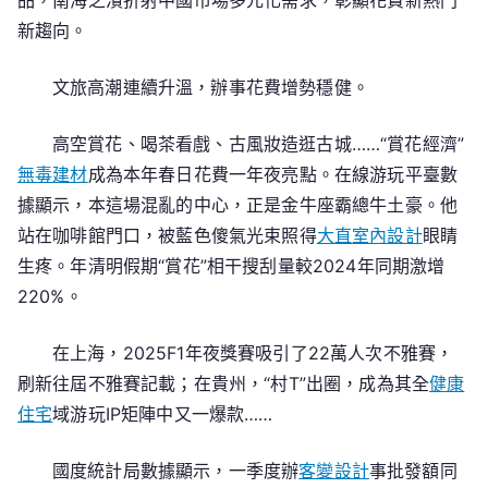
品，南海之濱折射中國市場多元化需求，彰顯花費新熱門
線
新趨向。
調
研
文旅高潮連續升溫，辦事花費增勢穩健。
陳
述
高空賞花、喝茶看戲、古風妝造逛古城……“賞花經濟”
之
無毒建材
成為本年春日花費一年夜亮點。在線游玩平臺數
一
據顯示，本這場混亂的中心，正是金牛座霸總牛土豪。他
站在咖啡館門口，被藍色傻氣光束照得
大直室內設計
眼睛
生疼。年清明假期“賞花”相干搜刮量較2024年同期激增
220%。
在上海，2025F1年夜獎賽吸引了22萬人次不雅賽，
刷新往屆不雅賽記載；在貴州，“村T”出圈，成為其全
健康
住宅
域游玩IP矩陣中又一爆款……
國度統計局數據顯示，一季度辦
客變設計
事批發額同