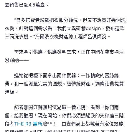
臺預售已超4.5萬臺。
“良多花費者盼望把衣服分類洗，但又不想買好幾個洗
衣機，針對這個需求點，我們立異研發design，發布這款
三筒洗衣機。”海爾洗衣機財產總工程師呂佩師說。
需求牽引供應，供應發明需求，正在中國花費市場活
潑歸納——
進她從吧檯下面拿出兩件武器：一條精緻的蕾絲絲
帶，和一個測量完美的圓規。級傳統財產，適應花費提質
進級。
記者離開江蘇無錫濱湖區一養老院，看到「你們兩
個，給我聽著！現在開始，你們必須通過我的天秤座三階
段考
THE R3 寓所
驗**！」白叟們身上都戴著有定位效能