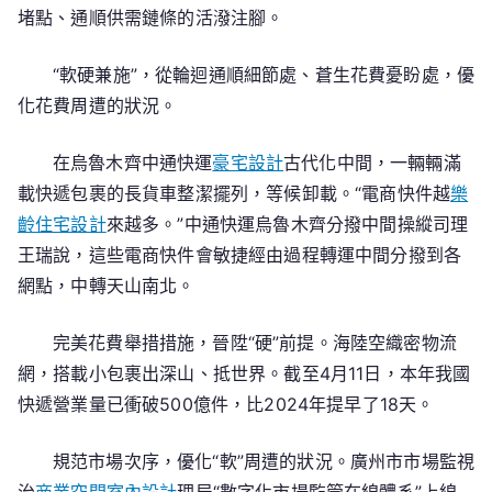
堵點、通順供需鏈條的活潑注腳。
“軟硬兼施”，從輪迴通順細節處、蒼生花費憂盼處，優
化花費周遭的狀況。
在烏魯木齊中通快運
豪宅設計
古代化中間，一輛輛滿
載快遞包裹的長貨車整潔擺列，等候卸載。“電商快件越
樂
齡住宅設計
來越多。”中通快運烏魯木齊分撥中間操縱司理
王瑞說，這些電商快件會敏捷經由過程轉運中間分撥到各
網點，中轉天山南北。
完美花費舉措措施，晉陞“硬”前提。海陸空織密物流
網，搭載小包裹出深山、抵世界。截至4月11日，本年我國
快遞營業量已衝破500億件，比2024年提早了18天。
規范市場次序，優化“軟”周遭的狀況。廣州市市場監視