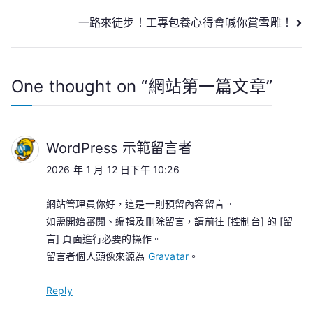
章〉
文
一路來徒步！工專包養心得會喊你賞雪雕！
中
章
導
One thought on “
網站第一篇文章
”
覽
WordPress 示範留言者
2026 年 1 月 12 日下午 10:26
網站管理員你好，這是一則預留內容留言。
如需開始審閱、編輯及刪除留言，請前往 [控制台] 的 [留
言] 頁面進行必要的操作。
留言者個人頭像來源為
Gravatar
。
Reply